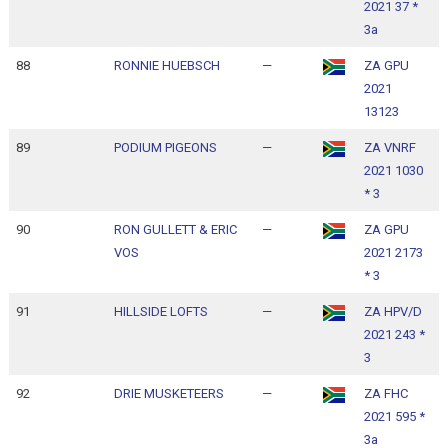
2021 37 *
1
3a
88
RONNIE HUEBSCH
—
ZA GPU
1
2021
1
13123
89
PODIUM PIGEONS
—
ZA VNRF
1
2021 1030
1
* 3
90
RON GULLETT & ERIC
—
ZA GPU
1
VOS
2021 2173
1
* 3
91
HILLSIDE LOFTS
—
ZA HPV/D
1
2021 243 *
1
3
92
DRIE MUSKETEERS
—
ZA FHC
1
2021 595 *
1
3a