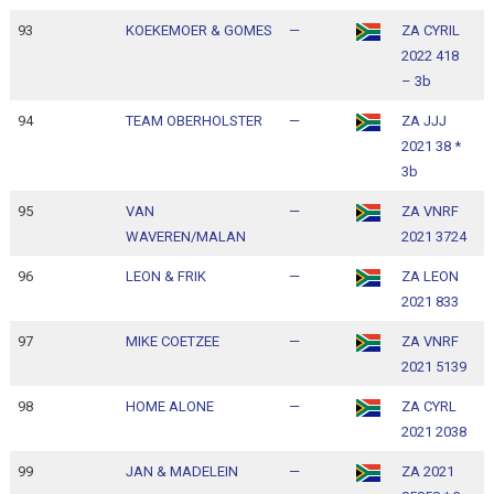
93
KOEKEMOER & GOMES
—
ZA CYRIL
1
2022 418
1
– 3b
94
TEAM OBERHOLSTER
—
ZA JJJ
1
2021 38 *
1
3b
95
VAN
—
ZA VNRF
1
WAVEREN/MALAN
2021 3724
1
96
LEON & FRIK
—
ZA LEON
1
2021 833
1
97
MIKE COETZEE
—
ZA VNRF
1
2021 5139
1
98
HOME ALONE
—
ZA CYRL
1
2021 2038
1
99
JAN & MADELEIN
—
ZA 2021
1