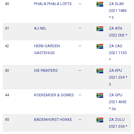
40
PHALA PHALA LOFTS
—
ZA SLIM
1
2021 7485
1
* 3
41
AJ NEL
—
ZA ATN
1
2022 003 *
1
42
HERB GARDEN
—
ZA CAS
1
GASTEHUIS
2021 1130
1
*
43
DIE PAINTERS
—
ZA KPU
1
2021 234 *
1
3
44
KOEKEMOER & GOMES
—
ZA GPU
1
2021 4692
1
* 3a
45
BADENHORST HOKKE
—
ZA ZULU
1
2021 354 *
1