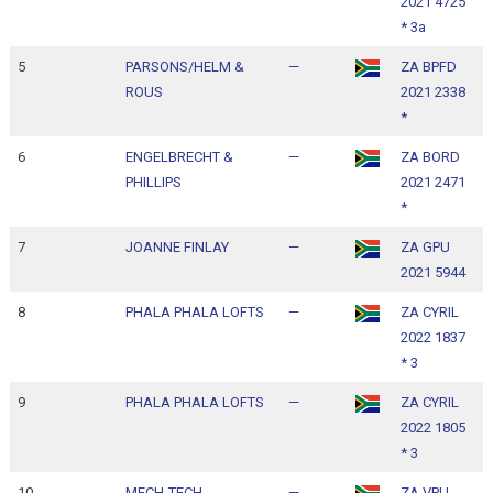
2021 4725
1
* 3a
5
PARSONS/HELM &
—
ZA BPFD
1
ROUS
2021 2338
1
*
6
ENGELBRECHT &
—
ZA BORD
1
PHILLIPS
2021 2471
1
*
7
JOANNE FINLAY
—
ZA GPU
1
2021 5944
1
8
PHALA PHALA LOFTS
—
ZA CYRIL
1
2022 1837
1
* 3
9
PHALA PHALA LOFTS
—
ZA CYRIL
1
2022 1805
1
* 3
10
MECH-TECH
—
ZA VPU
1