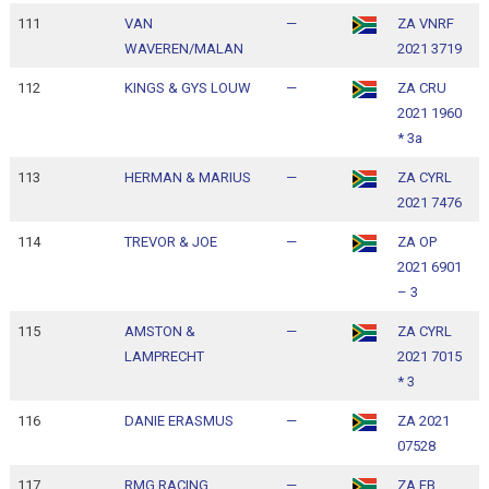
111
VAN
—
ZA VNRF
1
WAVEREN/MALAN
2021 3719
1
112
KINGS & GYS LOUW
—
ZA CRU
1
2021 1960
1
* 3a
113
HERMAN & MARIUS
—
ZA CYRL
1
2021 7476
1
114
TREVOR & JOE
—
ZA OP
1
2021 6901
1
– 3
115
AMSTON &
—
ZA CYRL
1
LAMPRECHT
2021 7015
1
* 3
116
DANIE ERASMUS
—
ZA 2021
1
07528
1
117
RMG RACING
—
ZA FB
1