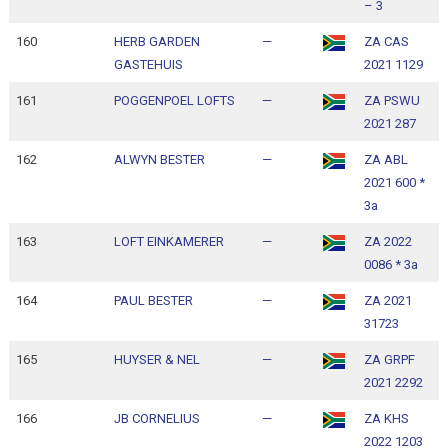
– 3
160
HERB GARDEN
—
ZA CAS
1
GASTEHUIS
2021 1129
1
161
POGGENPOEL LOFTS
—
ZA PSWU
1
2021 287
1
162
ALWYN BESTER
—
ZA ABL
1
2021 600 *
1
3a
163
LOFT EINKAMERER
—
ZA 2022
1
0086 * 3a
1
164
PAUL BESTER
—
ZA 2021
1
31723
1
165
HUYSER & NEL
—
ZA GRPF
1
2021 2292
1
166
JB CORNELIUS
—
ZA KHS
1
2022 1203
1