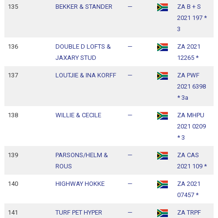
135
BEKKER & STANDER
—
ZA B + S
1
2021 197 *
1
3
136
DOUBLE D LOFTS &
—
ZA 2021
1
JAXARY STUD
12265 *
1
137
LOUTJIE & INA KORFF
—
ZA PWF
1
2021 6398
1
* 3a
138
WILLIE & CECILE
—
ZA MHPU
1
2021 0209
1
* 3
139
PARSONS/HELM &
—
ZA CAS
1
ROUS
2021 109 *
1
140
HIGHWAY HOKKE
—
ZA 2021
1
07457 *
1
141
TURF PET HYPER
—
ZA TRPF
1