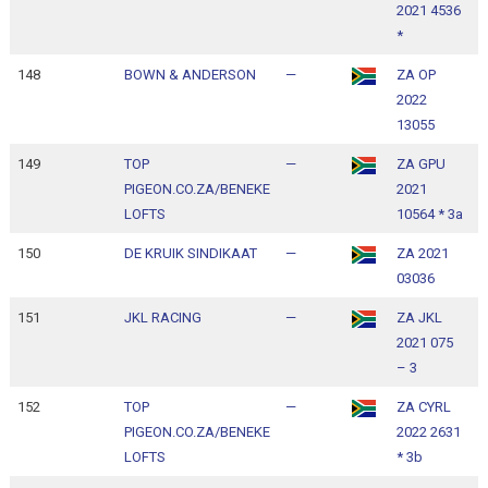
2021 4536
1
*
148
BOWN & ANDERSON
—
ZA OP
1
2022
1
13055
149
TOP
—
ZA GPU
1
PIGEON.CO.ZA/BENEKE
2021
1
LOFTS
10564 * 3a
150
DE KRUIK SINDIKAAT
—
ZA 2021
1
03036
1
151
JKL RACING
—
ZA JKL
1
2021 075
1
– 3
152
TOP
—
ZA CYRL
1
PIGEON.CO.ZA/BENEKE
2022 2631
1
LOFTS
* 3b