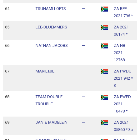
64
TSUNAMI LOFTS
—
ZA BPF
1
2021 796 *
1
65
LEE-BLUEMMERS
—
ZA 2021
1
06174 *
1
66
NATHAN JACOBS
—
ZA NB
1
2021
1
12768
67
MARIETJIE
—
ZA PWDU
1
2021 942 *
1
3
68
TEAM DOUBLE
—
ZA PWFD
1
TROUBLE
2021
1
10478 *
69
JAN & MADELEIN
—
ZA 2021
1
05860 * 3a
1