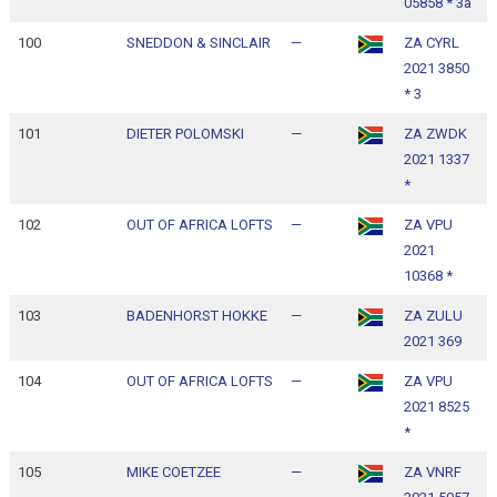
05858 * 3a
1
100
SNEDDON & SINCLAIR
—
ZA CYRL
1
2021 3850
1
* 3
101
DIETER POLOMSKI
—
ZA ZWDK
1
2021 1337
1
*
102
OUT OF AFRICA LOFTS
—
ZA VPU
1
2021
1
10368 *
103
BADENHORST HOKKE
—
ZA ZULU
1
2021 369
1
104
OUT OF AFRICA LOFTS
—
ZA VPU
1
2021 8525
1
*
105
MIKE COETZEE
—
ZA VNRF
1