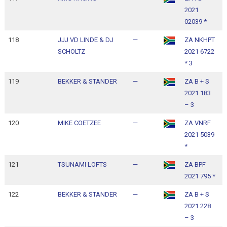
2021
1
02039 *
118
JJJ VD LINDE & DJ
—
ZA NKHPT
1
SCHOLTZ
2021 6722
1
* 3
119
BEKKER & STANDER
—
ZA B + S
1
2021 183
1
– 3
120
MIKE COETZEE
—
ZA VNRF
1
2021 5039
1
*
121
TSUNAMI LOFTS
—
ZA BPF
1
2021 795 *
1
122
BEKKER & STANDER
—
ZA B + S
1
2021 228
1
– 3