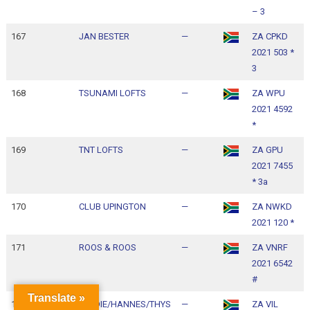
– 3
167
JAN BESTER
—
ZA CPKD
1
2021 503 *
1
3
168
TSUNAMI LOFTS
—
ZA WPU
1
2021 4592
1
*
169
TNT LOFTS
—
ZA GPU
1
2021 7455
1
* 3a
170
CLUB UPINGTON
—
ZA NWKD
1
2021 120 *
1
171
ROOS & ROOS
—
ZA VNRF
1
2021 6542
1
#
Translate »
172
FERDIE/HANNES/THYS
—
ZA VIL
1