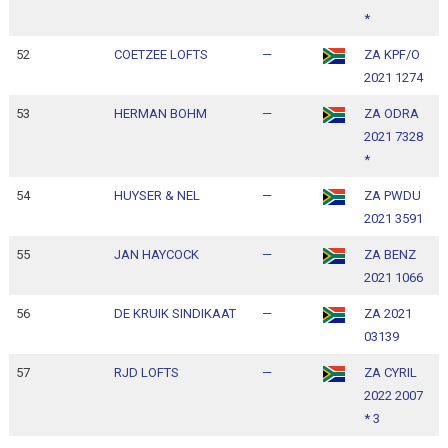
*
52
COETZEE LOFTS
—
ZA KPF/O
1
2021 1274
1
53
HERMAN BOHM
—
ZA ODRA
1
2021 7328
1
*
54
HUYSER & NEL
—
ZA PWDU
1
2021 3591
1
55
JAN HAYCOCK
—
ZA BENZ
1
2021 1066
1
56
DE KRUIK SINDIKAAT
—
ZA 2021
1
03139
1
57
RJD LOFTS
—
ZA CYRIL
1
2022 2007
1
* 3