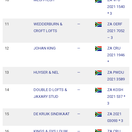
2021 1540
1
* 3
11
WEDDERBURN &
—
ZA OERF
1
CROFT LOFTS
2021 7052
1
– 3
12
JOHAN KING
—
ZA CRU
1
2021 1946
1
*
13
HUYSER & NEL
—
ZA PWDU
1
2021 3589
1
14
DOUBLE D LOFTS &
—
ZA KOSH
1
JAXARY STUD
2021 537 *
1
3
15
DE KRUIK SINDIKAAT
—
ZA 2021
1
03093 * 3
1
16
KINGS & GYS LOUW
—
ZA CRU
1