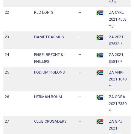
* 3a
22
RJD LOFTS
—
ZA CYRL
1
2021 4553
1
* 3
23
DANIE ERASMUS
—
ZA 2021
1
07532 *
1
24
ENGELBRECHT &
—
ZA 2021
1
PHILLIPS
35817 *
1
25
PODIUM PIGEONS
—
ZA VNRF
1
2021 1040
1
* 3
26
HERMAN BOHM
—
ZA ODRA
1
2021 7330
1
*
27
CLUB CRUSADERS
—
ZA GPU
1
2021
1