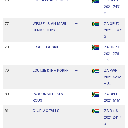
76
PHALA PHALA LOFTS
—
ZA SLIM
1
2021 7491
1
*
77
WESSEL & AN-MARI
—
ZA OPUD
1
GERMISHUYS
2021 118 *
1
3
78
ERROL BROSKIE
—
ZA DRPC
1
2021 276
1
– 3
79
LOUTJIE & INA KORFF
—
ZA PWF
1
2021 6292
1
– 3a
80
PARSONS/HELM &
—
ZA BPFD
1
ROUS
2021 5161
1
81
CLUB VIC FALLS
—
ZA B + S
1
2021 241 *
1
3