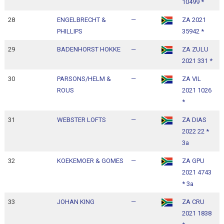
10499 *
28
ENGELBRECHT &
—
ZA 2021
1
PHILLIPS
35942 *
1
29
BADENHORST HOKKE
—
ZA ZULU
1
2021 331 *
1
30
PARSONS/HELM &
—
ZA VIL
1
ROUS
2021 1026
1
*
31
WEBSTER LOFTS
—
ZA DIAS
1
2022 22 *
1
3a
32
KOEKEMOER & GOMES
—
ZA GPU
1
2021 4743
1
* 3a
33
JOHAN KING
—
ZA CRU
1
2021 1838
1