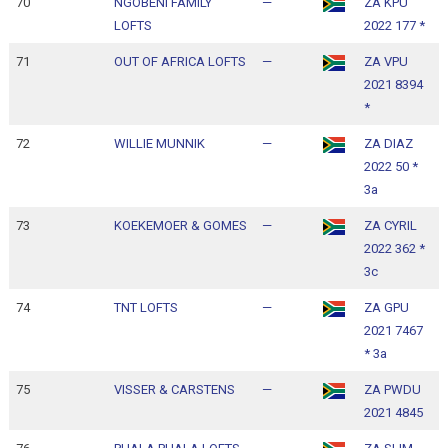
70
NGOBENI FAMILY
—
ZA KPU
1
LOFTS
2022 177 *
1
71
OUT OF AFRICA LOFTS
—
ZA VPU
1
2021 8394
1
*
72
WILLIE MUNNIK
—
ZA DIAZ
1
2022 50 *
1
3a
73
KOEKEMOER & GOMES
—
ZA CYRIL
1
2022 362 *
1
3c
74
TNT LOFTS
—
ZA GPU
1
2021 7467
1
* 3a
75
VISSER & CARSTENS
—
ZA PWDU
1
2021 4845
1