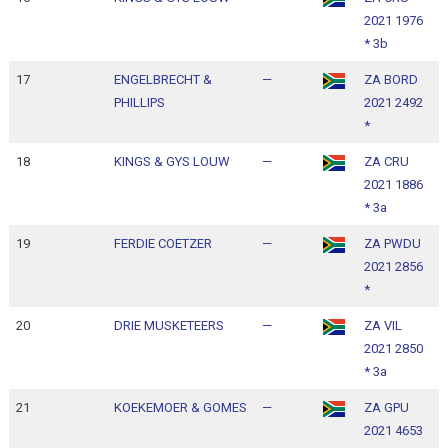
2021 1976
1
* 3b
17
ENGELBRECHT &
—
ZA BORD
1
PHILLIPS
2021 2492
1
*
18
KINGS & GYS LOUW
—
ZA CRU
1
2021 1886
1
* 3a
19
FERDIE COETZER
—
ZA PWDU
1
2021 2856
1
*
20
DRIE MUSKETEERS
—
ZA VIL
1
2021 2850
1
* 3a
21
KOEKEMOER & GOMES
—
ZA GPU
1
2021 4653
1