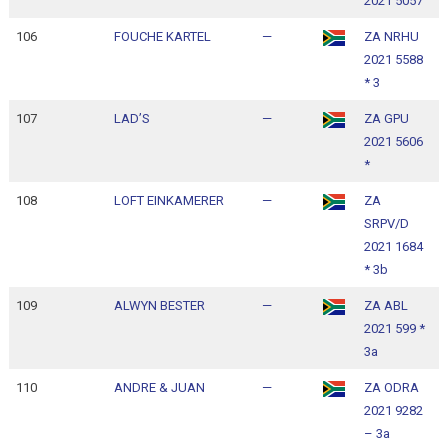
2021 5057
1
106
FOUCHE KARTEL
—
ZA NRHU
1
2021 5588
1
* 3
107
LAD’S
—
ZA GPU
1
2021 5606
1
*
108
LOFT EINKAMERER
—
ZA
1
SRPV/D
1
2021 1684
* 3b
109
ALWYN BESTER
—
ZA ABL
1
2021 599 *
1
3a
110
ANDRE & JUAN
—
ZA ODRA
1
2021 9282
1
– 3a