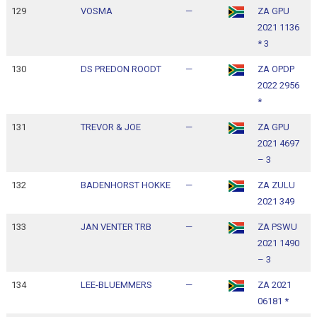
129
VOSMA
—
ZA GPU
1
2021 1136
1
* 3
130
DS PREDON ROODT
—
ZA OPDP
1
2022 2956
1
*
131
TREVOR & JOE
—
ZA GPU
1
2021 4697
1
– 3
132
BADENHORST HOKKE
—
ZA ZULU
1
2021 349
1
133
JAN VENTER TRB
—
ZA PSWU
1
2021 1490
1
– 3
134
LEE-BLUEMMERS
—
ZA 2021
1
06181 *
1