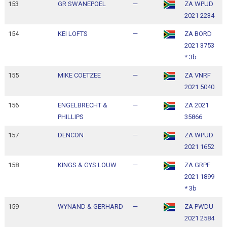
153
GR SWANEPOEL
—
ZA WPUD
1
2021 2234
1
154
KEI LOFTS
—
ZA BORD
1
2021 3753
1
* 3b
155
MIKE COETZEE
—
ZA VNRF
1
2021 5040
1
156
ENGELBRECHT &
—
ZA 2021
1
PHILLIPS
35866
1
157
DENCON
—
ZA WPUD
1
2021 1652
1
158
KINGS & GYS LOUW
—
ZA GRPF
1
2021 1899
1
* 3b
159
WYNAND & GERHARD
—
ZA PWDU
1
2021 2584
1