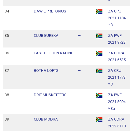
*
34
DAWIE PRETORIUS
—
ZA GPU
1
2021 1184
1
* 3
35
CLUB EUREKA
—
ZA PWF
1
2021 9723
1
36
EAST OF EDEN RACING
—
ZA ODRA
1
2021 6535
1
37
BOTHA LOFTS
—
ZA CRU
1
2021 1773
1
* 3
38
DRIE MUSKETEERS
—
ZA PWF
1
2021 8094
1
* 3a
39
CLUB MODRA
—
ZA ODRA
1
2022 6110
1