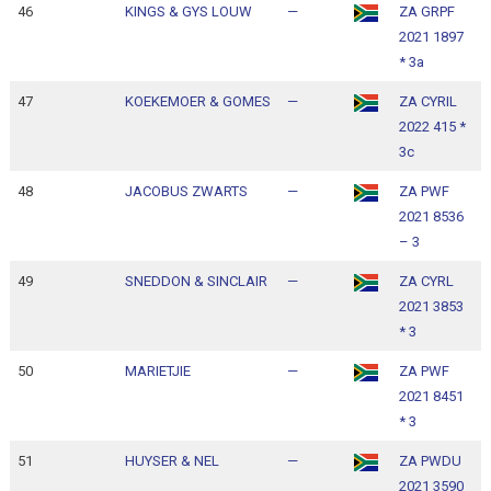
46
KINGS & GYS LOUW
—
ZA GRPF
1
2021 1897
1
* 3a
47
KOEKEMOER & GOMES
—
ZA CYRIL
1
2022 415 *
1
3c
48
JACOBUS ZWARTS
—
ZA PWF
1
2021 8536
1
– 3
49
SNEDDON & SINCLAIR
—
ZA CYRL
1
2021 3853
1
* 3
50
MARIETJIE
—
ZA PWF
1
2021 8451
1
* 3
51
HUYSER & NEL
—
ZA PWDU
1
2021 3590
1