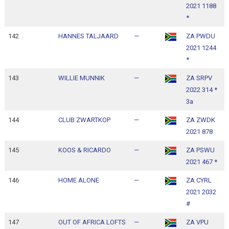
2021 1188
1
*
142
HANNES TALJAARD
—
ZA PWDU
1
2021 1244
1
*
143
WILLIE MUNNIK
—
ZA SRPV
1
2022 314 *
1
3a
144
CLUB ZWARTKOP
—
ZA ZWDK
1
2021 878
1
145
KOOS & RICARDO
—
ZA PSWU
1
2021 467 *
1
146
HOME ALONE
—
ZA CYRL
1
2021 2032
1
#
147
OUT OF AFRICA LOFTS
—
ZA VPU
1