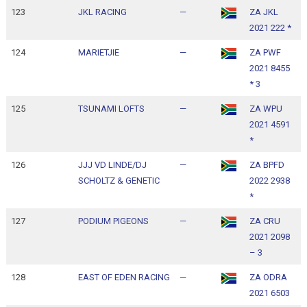
123
JKL RACING
—
ZA JKL
1
2021 222 *
1
124
MARIETJIE
—
ZA PWF
1
2021 8455
1
* 3
125
TSUNAMI LOFTS
—
ZA WPU
1
2021 4591
1
*
126
JJJ VD LINDE/DJ
—
ZA BPFD
1
SCHOLTZ & GENETIC
2022 2938
1
*
127
PODIUM PIGEONS
—
ZA CRU
1
2021 2098
1
– 3
128
EAST OF EDEN RACING
—
ZA ODRA
1
2021 6503
1