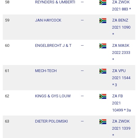
58
REYNDERS & UMBERTI
—
ZA ZWDK
1
2021 883 *
1
59
JAN HAYCOCK
—
ZA BENZ
1
2021 1090
1
*
60
ENGELBRECHT J & T
—
ZA MASK
1
2022 2333
1
*
61
MECH-TECH
—
ZA VPU
1
2021 1544
1
* 3
62
KINGS & GYS LOUW
—
ZA FB
1
2021
1
10499 * 3a
63
DIETER POLOMSKI
—
ZA ZWDK
1
2021 1339
1
*