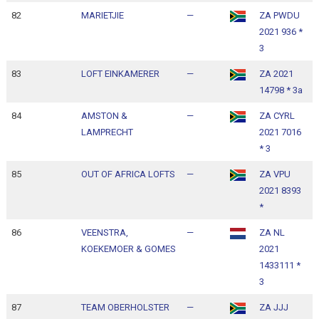
82
MARIETJIE
—
ZA PWDU
1
2021 936 *
1
3
83
LOFT EINKAMERER
—
ZA 2021
1
14798 * 3a
1
84
AMSTON &
—
ZA CYRL
1
LAMPRECHT
2021 7016
1
* 3
85
OUT OF AFRICA LOFTS
—
ZA VPU
1
2021 8393
1
*
86
VEENSTRA,
—
ZA NL
1
KOEKEMOER & GOMES
2021
1
1433111 *
3
87
TEAM OBERHOLSTER
—
ZA JJJ
1