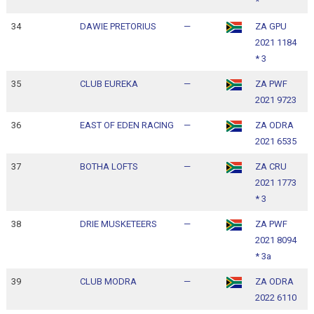
*
34
DAWIE PRETORIUS
—
ZA GPU
1
2021 1184
1
* 3
35
CLUB EUREKA
—
ZA PWF
1
2021 9723
1
36
EAST OF EDEN RACING
—
ZA ODRA
1
2021 6535
1
37
BOTHA LOFTS
—
ZA CRU
1
2021 1773
1
* 3
38
DRIE MUSKETEERS
—
ZA PWF
1
2021 8094
1
* 3a
39
CLUB MODRA
—
ZA ODRA
1
2022 6110
1