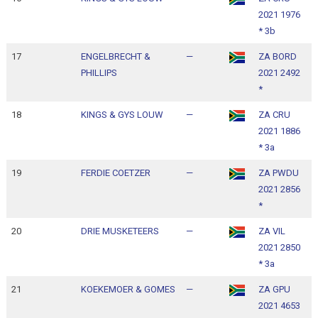
2021 1976
1
* 3b
17
ENGELBRECHT &
—
ZA BORD
1
PHILLIPS
2021 2492
1
*
18
KINGS & GYS LOUW
—
ZA CRU
1
2021 1886
1
* 3a
19
FERDIE COETZER
—
ZA PWDU
1
2021 2856
1
*
20
DRIE MUSKETEERS
—
ZA VIL
1
2021 2850
1
* 3a
21
KOEKEMOER & GOMES
—
ZA GPU
1
2021 4653
1