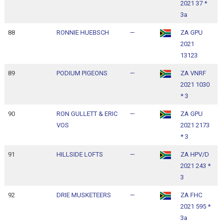
2021 37 *
1
3a
88
RONNIE HUEBSCH
—
ZA GPU
1
2021
1
13123
89
PODIUM PIGEONS
—
ZA VNRF
1
2021 1030
1
* 3
90
RON GULLETT & ERIC
—
ZA GPU
1
VOS
2021 2173
1
* 3
91
HILLSIDE LOFTS
—
ZA HPV/D
1
2021 243 *
1
3
92
DRIE MUSKETEERS
—
ZA FHC
1
2021 595 *
1
3a