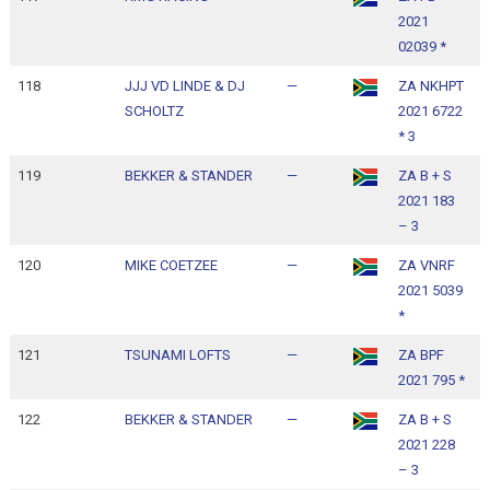
2021
1
02039 *
118
JJJ VD LINDE & DJ
—
ZA NKHPT
1
SCHOLTZ
2021 6722
1
* 3
119
BEKKER & STANDER
—
ZA B + S
1
2021 183
1
– 3
120
MIKE COETZEE
—
ZA VNRF
1
2021 5039
1
*
121
TSUNAMI LOFTS
—
ZA BPF
1
2021 795 *
1
122
BEKKER & STANDER
—
ZA B + S
1
2021 228
1
– 3