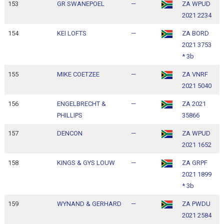
153
GR SWANEPOEL
—
ZA WPUD
1
2021 2234
1
154
KEI LOFTS
—
ZA BORD
1
2021 3753
1
* 3b
155
MIKE COETZEE
—
ZA VNRF
1
2021 5040
1
156
ENGELBRECHT &
—
ZA 2021
1
PHILLIPS
35866
1
157
DENCON
—
ZA WPUD
1
2021 1652
1
158
KINGS & GYS LOUW
—
ZA GRPF
1
2021 1899
1
* 3b
159
WYNAND & GERHARD
—
ZA PWDU
1
2021 2584
1