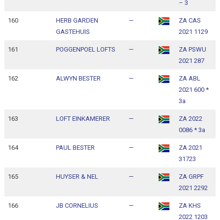
– 3
160
HERB GARDEN
—
ZA CAS
1
GASTEHUIS
2021 1129
1
161
POGGENPOEL LOFTS
—
ZA PSWU
1
2021 287
1
162
ALWYN BESTER
—
ZA ABL
1
2021 600 *
1
3a
163
LOFT EINKAMERER
—
ZA 2022
1
0086 * 3a
1
164
PAUL BESTER
—
ZA 2021
1
31723
1
165
HUYSER & NEL
—
ZA GRPF
1
2021 2292
1
166
JB CORNELIUS
—
ZA KHS
1
2022 1203
1