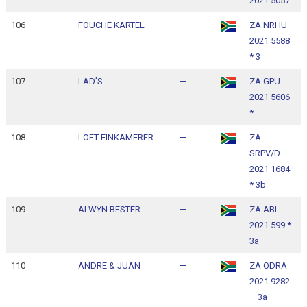
2021 5057
1
106
FOUCHE KARTEL
—
ZA NRHU
1
2021 5588
1
* 3
107
LAD’S
—
ZA GPU
1
2021 5606
1
*
108
LOFT EINKAMERER
—
ZA
1
SRPV/D
1
2021 1684
* 3b
109
ALWYN BESTER
—
ZA ABL
1
2021 599 *
1
3a
110
ANDRE & JUAN
—
ZA ODRA
1
2021 9282
1
– 3a