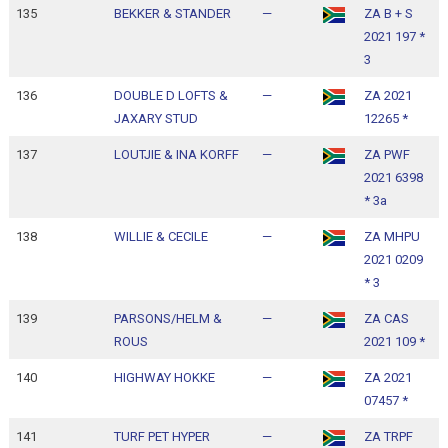
135
BEKKER & STANDER
—
ZA B + S
1
2021 197 *
1
3
136
DOUBLE D LOFTS &
—
ZA 2021
1
JAXARY STUD
12265 *
1
137
LOUTJIE & INA KORFF
—
ZA PWF
1
2021 6398
1
* 3a
138
WILLIE & CECILE
—
ZA MHPU
1
2021 0209
1
* 3
139
PARSONS/HELM &
—
ZA CAS
1
ROUS
2021 109 *
1
140
HIGHWAY HOKKE
—
ZA 2021
1
07457 *
1
141
TURF PET HYPER
—
ZA TRPF
1