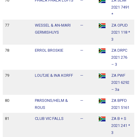
76
PHALA PHALA LOFTS
—
ZA SLIM
1
2021 7491
1
*
77
WESSEL & AN-MARI
—
ZA OPUD
1
GERMISHUYS
2021 118 *
1
3
78
ERROL BROSKIE
—
ZA DRPC
1
2021 276
1
– 3
79
LOUTJIE & INA KORFF
—
ZA PWF
1
2021 6292
1
– 3a
80
PARSONS/HELM &
—
ZA BPFD
1
ROUS
2021 5161
1
81
CLUB VIC FALLS
—
ZA B + S
1
2021 241 *
1
3