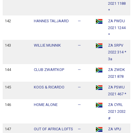
2021 1188
1
*
142
HANNES TALJAARD
—
ZA PWDU
1
2021 1244
1
*
143
WILLIE MUNNIK
—
ZA SRPV
1
2022 314 *
1
3a
144
CLUB ZWARTKOP
—
ZA ZWDK
1
2021 878
1
145
KOOS & RICARDO
—
ZA PSWU
1
2021 467 *
1
146
HOME ALONE
—
ZA CYRL
1
2021 2032
1
#
147
OUT OF AFRICA LOFTS
—
ZA VPU
1