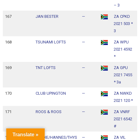
– 3
167
JAN BESTER
—
ZA CPKD
1
2021 503 *
1
3
168
TSUNAMI LOFTS
—
ZA WPU
1
2021 4592
1
*
169
TNT LOFTS
—
ZA GPU
1
2021 7455
1
* 3a
170
CLUB UPINGTON
—
ZA NWKD
1
2021 120 *
1
171
ROOS & ROOS
—
ZA VNRF
1
2021 6542
1
#
Translate »
172
FERDIE/HANNES/THYS
—
ZA VIL
1