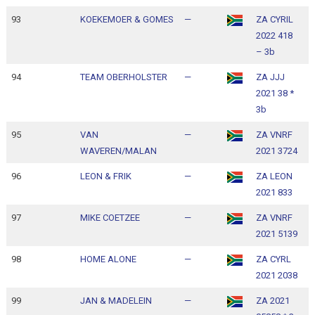
93
KOEKEMOER & GOMES
—
ZA CYRIL
1
2022 418
1
– 3b
94
TEAM OBERHOLSTER
—
ZA JJJ
1
2021 38 *
1
3b
95
VAN
—
ZA VNRF
1
WAVEREN/MALAN
2021 3724
1
96
LEON & FRIK
—
ZA LEON
1
2021 833
1
97
MIKE COETZEE
—
ZA VNRF
1
2021 5139
1
98
HOME ALONE
—
ZA CYRL
1
2021 2038
1
99
JAN & MADELEIN
—
ZA 2021
1