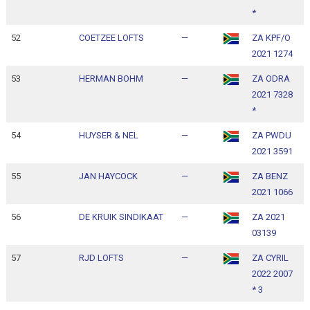
*
52
COETZEE LOFTS
—
ZA KPF/O
1
2021 1274
1
53
HERMAN BOHM
—
ZA ODRA
1
2021 7328
1
*
54
HUYSER & NEL
—
ZA PWDU
1
2021 3591
1
55
JAN HAYCOCK
—
ZA BENZ
1
2021 1066
1
56
DE KRUIK SINDIKAAT
—
ZA 2021
1
03139
1
57
RJD LOFTS
—
ZA CYRIL
1
2022 2007
1
* 3