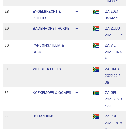
10499 *
28
ENGELBRECHT &
—
ZA 2021
1
PHILLIPS
35942 *
1
29
BADENHORST HOKKE
—
ZA ZULU
1
2021 331 *
1
30
PARSONS/HELM &
—
ZA VIL
1
ROUS
2021 1026
1
*
31
WEBSTER LOFTS
—
ZA DIAS
1
2022 22 *
1
3a
32
KOEKEMOER & GOMES
—
ZA GPU
1
2021 4743
1
* 3a
33
JOHAN KING
—
ZA CRU
1
2021 1838
1