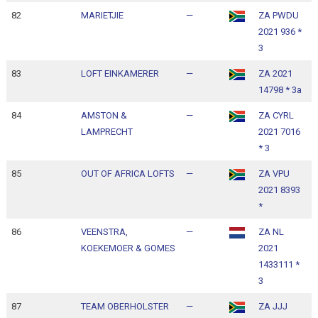
82
MARIETJIE
—
ZA PWDU
1
2021 936 *
1
3
83
LOFT EINKAMERER
—
ZA 2021
1
14798 * 3a
1
84
AMSTON &
—
ZA CYRL
1
LAMPRECHT
2021 7016
1
* 3
85
OUT OF AFRICA LOFTS
—
ZA VPU
1
2021 8393
1
*
86
VEENSTRA,
—
ZA NL
1
KOEKEMOER & GOMES
2021
1
1433111 *
3
87
TEAM OBERHOLSTER
—
ZA JJJ
1