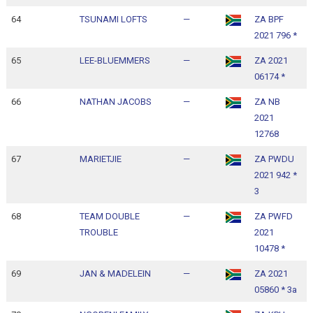
64
TSUNAMI LOFTS
—
ZA BPF
1
2021 796 *
1
65
LEE-BLUEMMERS
—
ZA 2021
1
06174 *
1
66
NATHAN JACOBS
—
ZA NB
1
2021
1
12768
67
MARIETJIE
—
ZA PWDU
1
2021 942 *
1
3
68
TEAM DOUBLE
—
ZA PWFD
1
TROUBLE
2021
1
10478 *
69
JAN & MADELEIN
—
ZA 2021
1
05860 * 3a
1