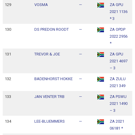
129
VOSMA
—
ZA GPU
1
2021 1136
1
* 3
130
DS PREDON ROODT
—
ZA OPDP
1
2022 2956
1
*
131
TREVOR & JOE
—
ZA GPU
1
2021 4697
1
– 3
132
BADENHORST HOKKE
—
ZA ZULU
1
2021 349
1
133
JAN VENTER TRB
—
ZA PSWU
1
2021 1490
1
– 3
134
LEE-BLUEMMERS
—
ZA 2021
1
06181 *
1