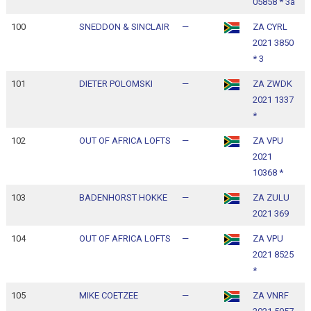
05858 * 3a
1
100
SNEDDON & SINCLAIR
—
ZA CYRL
1
2021 3850
1
* 3
101
DIETER POLOMSKI
—
ZA ZWDK
1
2021 1337
1
*
102
OUT OF AFRICA LOFTS
—
ZA VPU
1
2021
1
10368 *
103
BADENHORST HOKKE
—
ZA ZULU
1
2021 369
1
104
OUT OF AFRICA LOFTS
—
ZA VPU
1
2021 8525
1
*
105
MIKE COETZEE
—
ZA VNRF
1