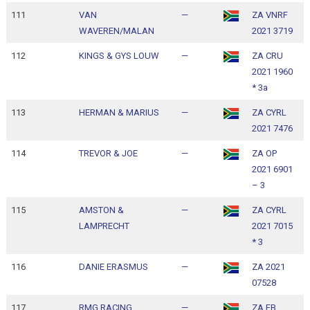
111
VAN
—
ZA VNRF
1
WAVEREN/MALAN
2021 3719
1
112
KINGS & GYS LOUW
—
ZA CRU
1
2021 1960
1
* 3a
113
HERMAN & MARIUS
—
ZA CYRL
1
2021 7476
1
114
TREVOR & JOE
—
ZA OP
1
2021 6901
1
– 3
115
AMSTON &
—
ZA CYRL
1
LAMPRECHT
2021 7015
1
* 3
116
DANIE ERASMUS
—
ZA 2021
1
07528
1
117
RMG RACING
—
ZA FB
1