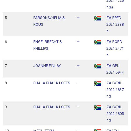
2021 4725
1
* 3a
5
PARSONS/HELM &
—
ZA BPFD
1
ROUS
2021 2338
1
*
6
ENGELBRECHT &
—
ZA BORD
1
PHILLIPS
2021 2471
1
*
7
JOANNE FINLAY
—
ZA GPU
1
2021 5944
1
8
PHALA PHALA LOFTS
—
ZA CYRIL
1
2022 1837
1
* 3
9
PHALA PHALA LOFTS
—
ZA CYRIL
1
2022 1805
1
* 3
10
MECH-TECH
—
ZA VPU
1