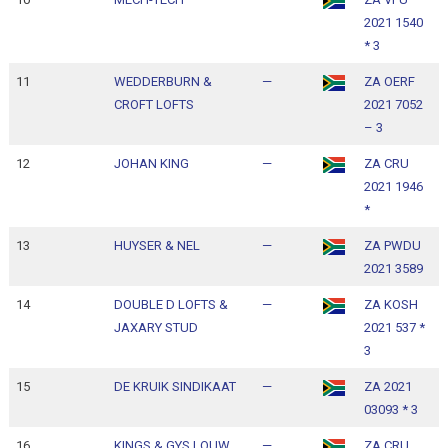
2021 1540
1
* 3
11
WEDDERBURN &
—
ZA OERF
1
CROFT LOFTS
2021 7052
1
– 3
12
JOHAN KING
—
ZA CRU
1
2021 1946
1
*
13
HUYSER & NEL
—
ZA PWDU
1
2021 3589
1
14
DOUBLE D LOFTS &
—
ZA KOSH
1
JAXARY STUD
2021 537 *
1
3
15
DE KRUIK SINDIKAAT
—
ZA 2021
1
03093 * 3
1
16
KINGS & GYS LOUW
—
ZA CRU
1