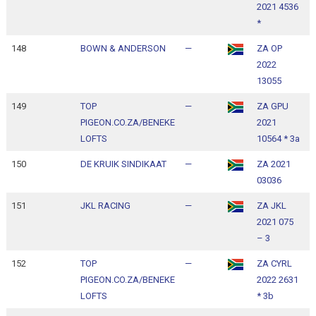
2021 4536
1
*
148
BOWN & ANDERSON
—
ZA OP
1
2022
1
13055
149
TOP
—
ZA GPU
1
PIGEON.CO.ZA/BENEKE
2021
1
LOFTS
10564 * 3a
150
DE KRUIK SINDIKAAT
—
ZA 2021
1
03036
1
151
JKL RACING
—
ZA JKL
1
2021 075
1
– 3
152
TOP
—
ZA CYRL
1
PIGEON.CO.ZA/BENEKE
2022 2631
1
LOFTS
* 3b