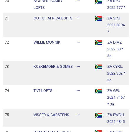
70
NGOBENI FAMILY
—
ZA KPU
1
LOFTS
2022 177 *
1
71
OUT OF AFRICA LOFTS
—
ZA VPU
1
2021 8394
1
*
72
WILLIE MUNNIK
—
ZA DIAZ
1
2022 50 *
1
3a
73
KOEKEMOER & GOMES
—
ZA CYRIL
1
2022 362 *
1
3c
74
TNT LOFTS
—
ZA GPU
1
2021 7467
1
* 3a
75
VISSER & CARSTENS
—
ZA PWDU
1
2021 4845
1