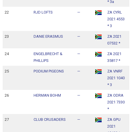
* 3a
22
RJD LOFTS
—
ZA CYRL
1
2021 4553
1
* 3
23
DANIE ERASMUS
—
ZA 2021
1
07532 *
1
24
ENGELBRECHT &
—
ZA 2021
1
PHILLIPS
35817 *
1
25
PODIUM PIGEONS
—
ZA VNRF
1
2021 1040
1
* 3
26
HERMAN BOHM
—
ZA ODRA
1
2021 7330
1
*
27
CLUB CRUSADERS
—
ZA GPU
1
2021
1