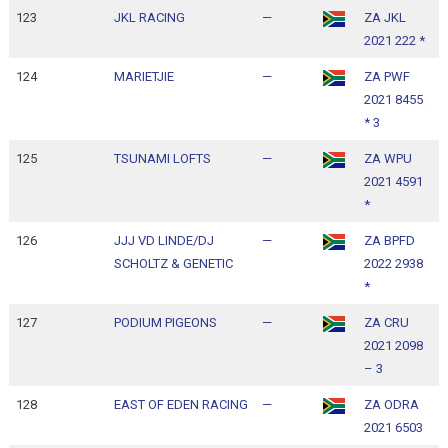
123
JKL RACING
—
ZA JKL
1
2021 222 *
1
124
MARIETJIE
—
ZA PWF
1
2021 8455
1
* 3
125
TSUNAMI LOFTS
—
ZA WPU
1
2021 4591
1
*
126
JJJ VD LINDE/DJ
—
ZA BPFD
1
SCHOLTZ & GENETIC
2022 2938
1
*
127
PODIUM PIGEONS
—
ZA CRU
1
2021 2098
1
– 3
128
EAST OF EDEN RACING
—
ZA ODRA
1
2021 6503
1