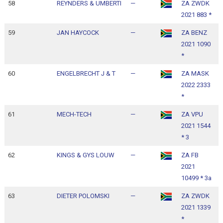
58
REYNDERS & UMBERTI
—
ZA ZWDK
1
2021 883 *
1
59
JAN HAYCOCK
—
ZA BENZ
1
2021 1090
1
*
60
ENGELBRECHT J & T
—
ZA MASK
1
2022 2333
1
*
61
MECH-TECH
—
ZA VPU
1
2021 1544
1
* 3
62
KINGS & GYS LOUW
—
ZA FB
1
2021
1
10499 * 3a
63
DIETER POLOMSKI
—
ZA ZWDK
1
2021 1339
1
*