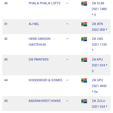
40
PHALA PHALA LOFTS
—
ZA SLIM
1
2021 7485
1
* 3
41
AJ NEL
—
ZA ATN
1
2022 003 *
1
42
HERB GARDEN
—
ZA CAS
1
GASTEHUIS
2021 1130
1
*
43
DIE PAINTERS
—
ZA KPU
1
2021 234 *
1
3
44
KOEKEMOER & GOMES
—
ZA GPU
1
2021 4692
1
* 3a
45
BADENHORST HOKKE
—
ZA ZULU
1
2021 354 *
1