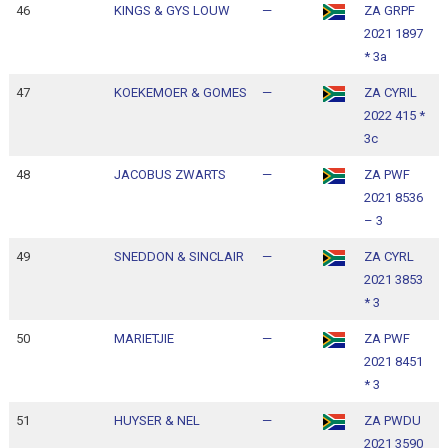
46
KINGS & GYS LOUW
—
ZA GRPF
1
2021 1897
1
* 3a
47
KOEKEMOER & GOMES
—
ZA CYRIL
1
2022 415 *
1
3c
48
JACOBUS ZWARTS
—
ZA PWF
1
2021 8536
1
– 3
49
SNEDDON & SINCLAIR
—
ZA CYRL
1
2021 3853
1
* 3
50
MARIETJIE
—
ZA PWF
1
2021 8451
1
* 3
51
HUYSER & NEL
—
ZA PWDU
1
2021 3590
1