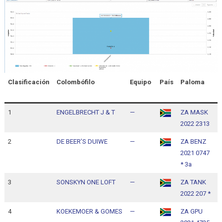
Clasificación
Colombófilo
Equipo
País
Paloma
H
l
1
ENGELBRECHT J & T
—
ZA MASK
1
2022 2313
1
2
DE BEER’S DUIWE
—
ZA BENZ
1
2021 0747
1
* 3a
3
SONSKYN ONE LOFT
—
ZA TANK
1
2022 207 *
1
4
KOEKEMOER & GOMES
—
ZA GPU
1