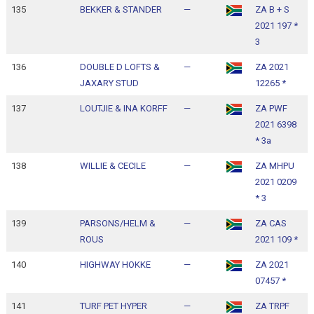
135
BEKKER & STANDER
—
ZA B + S
1
2021 197 *
1
3
136
DOUBLE D LOFTS &
—
ZA 2021
1
JAXARY STUD
12265 *
1
137
LOUTJIE & INA KORFF
—
ZA PWF
1
2021 6398
1
* 3a
138
WILLIE & CECILE
—
ZA MHPU
1
2021 0209
1
* 3
139
PARSONS/HELM &
—
ZA CAS
1
ROUS
2021 109 *
1
140
HIGHWAY HOKKE
—
ZA 2021
1
07457 *
1
141
TURF PET HYPER
—
ZA TRPF
1