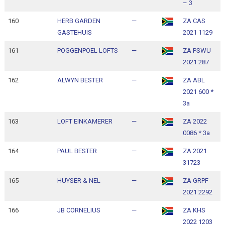
– 3
160
HERB GARDEN
—
ZA CAS
1
GASTEHUIS
2021 1129
1
161
POGGENPOEL LOFTS
—
ZA PSWU
1
2021 287
1
162
ALWYN BESTER
—
ZA ABL
1
2021 600 *
1
3a
163
LOFT EINKAMERER
—
ZA 2022
1
0086 * 3a
1
164
PAUL BESTER
—
ZA 2021
1
31723
1
165
HUYSER & NEL
—
ZA GRPF
1
2021 2292
1
166
JB CORNELIUS
—
ZA KHS
1
2022 1203
1