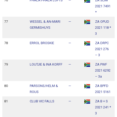
76
PHALA PHALA LOFTS
—
ZA SLIM
1
2021 7491
1
*
77
WESSEL & AN-MARI
—
ZA OPUD
1
GERMISHUYS
2021 118 *
1
3
78
ERROL BROSKIE
—
ZA DRPC
1
2021 276
1
– 3
79
LOUTJIE & INA KORFF
—
ZA PWF
1
2021 6292
1
– 3a
80
PARSONS/HELM &
—
ZA BPFD
1
ROUS
2021 5161
1
81
CLUB VIC FALLS
—
ZA B + S
1
2021 241 *
1
3