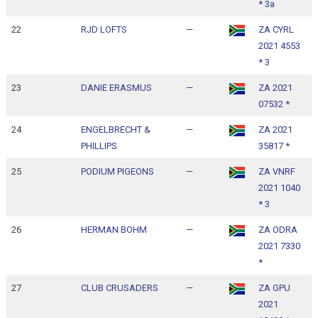
* 3a
22
RJD LOFTS
—
ZA CYRL
1
2021 4553
1
* 3
23
DANIE ERASMUS
—
ZA 2021
1
07532 *
1
24
ENGELBRECHT &
—
ZA 2021
1
PHILLIPS
35817 *
1
25
PODIUM PIGEONS
—
ZA VNRF
1
2021 1040
1
* 3
26
HERMAN BOHM
—
ZA ODRA
1
2021 7330
1
*
27
CLUB CRUSADERS
—
ZA GPU
1
2021
1