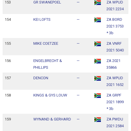
153
GR SWANEPOEL
—
ZA WPUD
1
2021 2234
1
154
KEI LOFTS
—
ZA BORD
1
2021 3753
1
* 3b
155
MIKE COETZEE
—
ZA VNRF
1
2021 5040
1
156
ENGELBRECHT &
—
ZA 2021
1
PHILLIPS
35866
1
157
DENCON
—
ZA WPUD
1
2021 1652
1
158
KINGS & GYS LOUW
—
ZA GRPF
1
2021 1899
1
* 3b
159
WYNAND & GERHARD
—
ZA PWDU
1
2021 2584
1