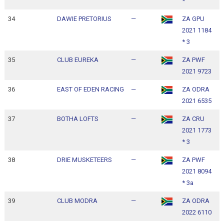
*
34
DAWIE PRETORIUS
—
ZA GPU
1
2021 1184
1
* 3
35
CLUB EUREKA
—
ZA PWF
1
2021 9723
1
36
EAST OF EDEN RACING
—
ZA ODRA
1
2021 6535
1
37
BOTHA LOFTS
—
ZA CRU
1
2021 1773
1
* 3
38
DRIE MUSKETEERS
—
ZA PWF
1
2021 8094
1
* 3a
39
CLUB MODRA
—
ZA ODRA
1
2022 6110
1