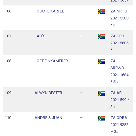
2021 5057
1
106
FOUCHE KARTEL
—
ZA NRHU
1
2021 5588
1
* 3
107
LAD’S
—
ZA GPU
1
2021 5606
1
*
108
LOFT EINKAMERER
—
ZA
1
SRPV/D
1
2021 1684
* 3b
109
ALWYN BESTER
—
ZA ABL
1
2021 599 *
1
3a
110
ANDRE & JUAN
—
ZA ODRA
1
2021 9282
1
– 3a