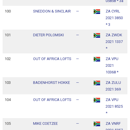
05858 * 3a
1
100
SNEDDON & SINCLAIR
—
ZA CYRL
1
2021 3850
1
* 3
101
DIETER POLOMSKI
—
ZA ZWDK
1
2021 1337
1
*
102
OUT OF AFRICA LOFTS
—
ZA VPU
1
2021
1
10368 *
103
BADENHORST HOKKE
—
ZA ZULU
1
2021 369
1
104
OUT OF AFRICA LOFTS
—
ZA VPU
1
2021 8525
1
*
105
MIKE COETZEE
—
ZA VNRF
1