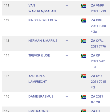
111
VAN
—
ZA VNRF
1
WAVEREN/MALAN
2021 3719
1
112
KINGS & GYS LOUW
—
ZA CRU
1
2021 1960
1
* 3a
113
HERMAN & MARIUS
—
ZA CYRL
1
2021 7476
1
114
TREVOR & JOE
—
ZA OP
1
2021 6901
1
– 3
115
AMSTON &
—
ZA CYRL
1
LAMPRECHT
2021 7015
1
* 3
116
DANIE ERASMUS
—
ZA 2021
1
07528
1
117
RMG RACING
—
ZA FB
1