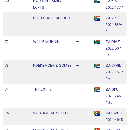
70
NGOBENI FAMILY
—
ZA KPU
1
LOFTS
2022 177 *
1
71
OUT OF AFRICA LOFTS
—
ZA VPU
1
2021 8394
1
*
72
WILLIE MUNNIK
—
ZA DIAZ
1
2022 50 *
1
3a
73
KOEKEMOER & GOMES
—
ZA CYRIL
1
2022 362 *
1
3c
74
TNT LOFTS
—
ZA GPU
1
2021 7467
1
* 3a
75
VISSER & CARSTENS
—
ZA PWDU
1
2021 4845
1