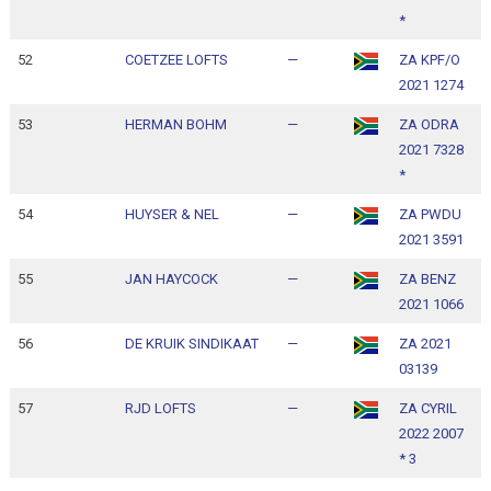
*
52
COETZEE LOFTS
—
ZA KPF/O
1
2021 1274
1
53
HERMAN BOHM
—
ZA ODRA
1
2021 7328
1
*
54
HUYSER & NEL
—
ZA PWDU
1
2021 3591
1
55
JAN HAYCOCK
—
ZA BENZ
1
2021 1066
1
56
DE KRUIK SINDIKAAT
—
ZA 2021
1
03139
1
57
RJD LOFTS
—
ZA CYRIL
1
2022 2007
1
* 3