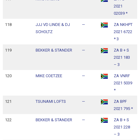
2021
1
02039 *
118
JJJ VD LINDE & DJ
—
ZA NKHPT
1
SCHOLTZ
2021 6722
1
* 3
119
BEKKER & STANDER
—
ZA B + S
1
2021 183
1
– 3
120
MIKE COETZEE
—
ZA VNRF
1
2021 5039
1
*
121
TSUNAMI LOFTS
—
ZA BPF
1
2021 795 *
1
122
BEKKER & STANDER
—
ZA B + S
1
2021 228
1
– 3