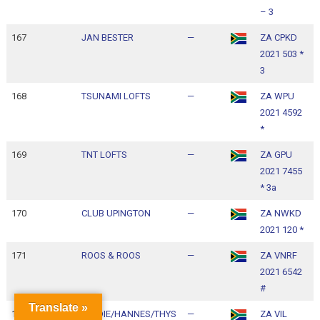
– 3
167
JAN BESTER
—
ZA CPKD
1
2021 503 *
1
3
168
TSUNAMI LOFTS
—
ZA WPU
1
2021 4592
1
*
169
TNT LOFTS
—
ZA GPU
1
2021 7455
1
* 3a
170
CLUB UPINGTON
—
ZA NWKD
1
2021 120 *
1
171
ROOS & ROOS
—
ZA VNRF
1
2021 6542
1
#
Translate »
172
FERDIE/HANNES/THYS
—
ZA VIL
1