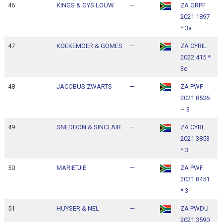
46
KINGS & GYS LOUW
—
ZA GRPF
1
2021 1897
1
* 3a
47
KOEKEMOER & GOMES
—
ZA CYRIL
1
2022 415 *
1
3c
48
JACOBUS ZWARTS
—
ZA PWF
1
2021 8536
1
– 3
49
SNEDDON & SINCLAIR
—
ZA CYRL
1
2021 3853
1
* 3
50
MARIETJIE
—
ZA PWF
1
2021 8451
1
* 3
51
HUYSER & NEL
—
ZA PWDU
1
2021 3590
1