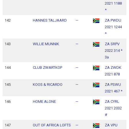
2021 1188
1
*
142
HANNES TALJAARD
—
ZA PWDU
1
2021 1244
1
*
143
WILLIE MUNNIK
—
ZA SRPV
1
2022 314 *
1
3a
144
CLUB ZWARTKOP
—
ZA ZWDK
1
2021 878
1
145
KOOS & RICARDO
—
ZA PSWU
1
2021 467 *
1
146
HOME ALONE
—
ZA CYRL
1
2021 2032
1
#
147
OUT OF AFRICA LOFTS
—
ZA VPU
1