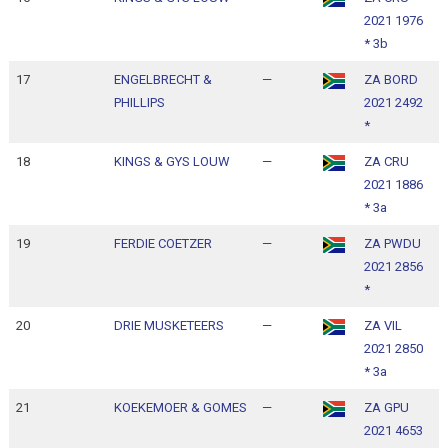
2021 1976
1
* 3b
17
ENGELBRECHT &
—
ZA BORD
1
PHILLIPS
2021 2492
1
*
18
KINGS & GYS LOUW
—
ZA CRU
1
2021 1886
1
* 3a
19
FERDIE COETZER
—
ZA PWDU
1
2021 2856
1
*
20
DRIE MUSKETEERS
—
ZA VIL
1
2021 2850
1
* 3a
21
KOEKEMOER & GOMES
—
ZA GPU
1
2021 4653
1