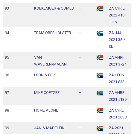
93
KOEKEMOER & GOMES
—
ZA CYRIL
1
2022 418
1
– 3b
94
TEAM OBERHOLSTER
—
ZA JJJ
1
2021 38 *
1
3b
95
VAN
—
ZA VNRF
1
WAVEREN/MALAN
2021 3724
1
96
LEON & FRIK
—
ZA LEON
1
2021 833
1
97
MIKE COETZEE
—
ZA VNRF
1
2021 5139
1
98
HOME ALONE
—
ZA CYRL
1
2021 2038
1
99
JAN & MADELEIN
—
ZA 2021
1