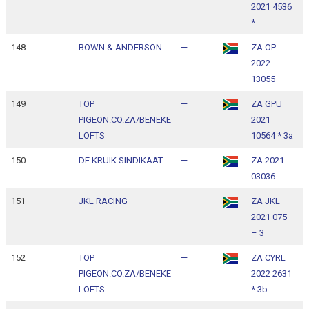
2021 4536
1
*
148
BOWN & ANDERSON
—
ZA OP
1
2022
1
13055
149
TOP
—
ZA GPU
1
PIGEON.CO.ZA/BENEKE
2021
1
LOFTS
10564 * 3a
150
DE KRUIK SINDIKAAT
—
ZA 2021
1
03036
1
151
JKL RACING
—
ZA JKL
1
2021 075
1
– 3
152
TOP
—
ZA CYRL
1
PIGEON.CO.ZA/BENEKE
2022 2631
1
LOFTS
* 3b