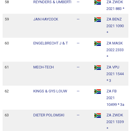
58
REYNDERS & UMBERTI
—
ZA ZWDK
1
2021 883 *
1
59
JAN HAYCOCK
—
ZA BENZ
1
2021 1090
1
*
60
ENGELBRECHT J & T
—
ZA MASK
1
2022 2333
1
*
61
MECH-TECH
—
ZA VPU
1
2021 1544
1
* 3
62
KINGS & GYS LOUW
—
ZA FB
1
2021
1
10499 * 3a
63
DIETER POLOMSKI
—
ZA ZWDK
1
2021 1339
1
*