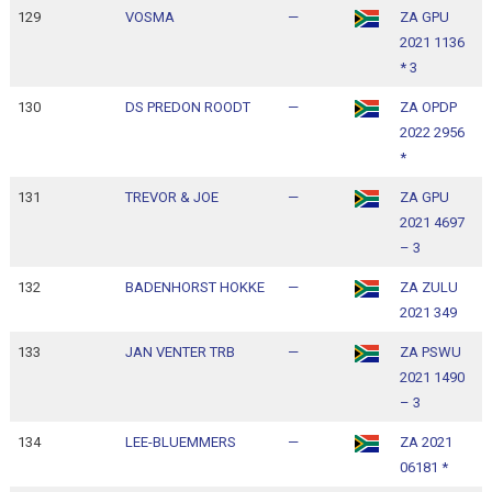
129
VOSMA
—
ZA GPU
1
2021 1136
1
* 3
130
DS PREDON ROODT
—
ZA OPDP
1
2022 2956
1
*
131
TREVOR & JOE
—
ZA GPU
1
2021 4697
1
– 3
132
BADENHORST HOKKE
—
ZA ZULU
1
2021 349
1
133
JAN VENTER TRB
—
ZA PSWU
1
2021 1490
1
– 3
134
LEE-BLUEMMERS
—
ZA 2021
1
06181 *
1