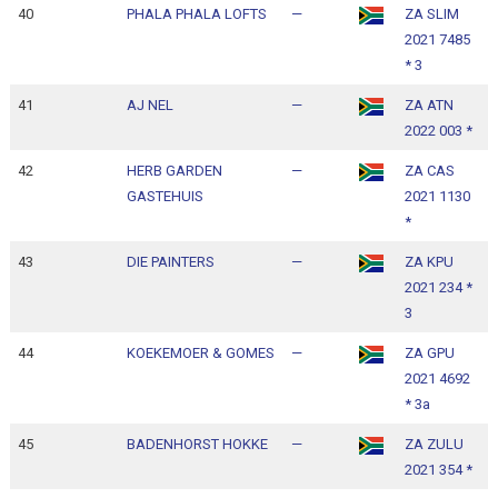
40
PHALA PHALA LOFTS
—
ZA SLIM
1
2021 7485
1
* 3
41
AJ NEL
—
ZA ATN
1
2022 003 *
1
42
HERB GARDEN
—
ZA CAS
1
GASTEHUIS
2021 1130
1
*
43
DIE PAINTERS
—
ZA KPU
1
2021 234 *
1
3
44
KOEKEMOER & GOMES
—
ZA GPU
1
2021 4692
1
* 3a
45
BADENHORST HOKKE
—
ZA ZULU
1
2021 354 *
1