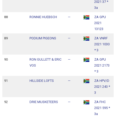
2021 37 *
1
3a
88
RONNIE HUEBSCH
—
ZA GPU
1
2021
1
13123
89
PODIUM PIGEONS
—
ZA VNRF
1
2021 1030
1
* 3
90
RON GULLETT & ERIC
—
ZA GPU
1
VOS
2021 2173
1
* 3
91
HILLSIDE LOFTS
—
ZA HPV/D
1
2021 243 *
1
3
92
DRIE MUSKETEERS
—
ZA FHC
1
2021 595 *
1
3a