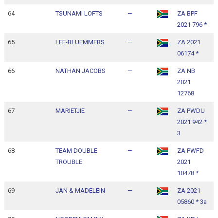
64
TSUNAMI LOFTS
—
ZA BPF
1
2021 796 *
1
65
LEE-BLUEMMERS
—
ZA 2021
1
06174 *
1
66
NATHAN JACOBS
—
ZA NB
1
2021
1
12768
67
MARIETJIE
—
ZA PWDU
1
2021 942 *
1
3
68
TEAM DOUBLE
—
ZA PWFD
1
TROUBLE
2021
1
10478 *
69
JAN & MADELEIN
—
ZA 2021
1
05860 * 3a
1