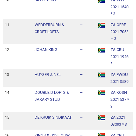
2021 1540
1
* 3
11
WEDDERBURN &
—
ZA OERF
1
CROFT LOFTS
2021 7052
1
– 3
12
JOHAN KING
—
ZA CRU
1
2021 1946
1
*
13
HUYSER & NEL
—
ZA PWDU
1
2021 3589
1
14
DOUBLE D LOFTS &
—
ZA KOSH
1
JAXARY STUD
2021 537 *
1
3
15
DE KRUIK SINDIKAAT
—
ZA 2021
1
03093 * 3
1
16
KINGS & GYS LOUW
—
ZA CRU
1