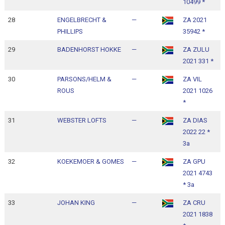
10499 *
28
ENGELBRECHT &
—
ZA 2021
1
PHILLIPS
35942 *
1
29
BADENHORST HOKKE
—
ZA ZULU
1
2021 331 *
1
30
PARSONS/HELM &
—
ZA VIL
1
ROUS
2021 1026
1
*
31
WEBSTER LOFTS
—
ZA DIAS
1
2022 22 *
1
3a
32
KOEKEMOER & GOMES
—
ZA GPU
1
2021 4743
1
* 3a
33
JOHAN KING
—
ZA CRU
1
2021 1838
1