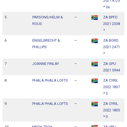
2021 4725
1
* 3a
5
PARSONS/HELM &
—
ZA BPFD
1
ROUS
2021 2338
1
*
6
ENGELBRECHT &
—
ZA BORD
1
PHILLIPS
2021 2471
1
*
7
JOANNE FINLAY
—
ZA GPU
1
2021 5944
1
8
PHALA PHALA LOFTS
—
ZA CYRIL
1
2022 1837
1
* 3
9
PHALA PHALA LOFTS
—
ZA CYRIL
1
2022 1805
1
* 3
10
MECH-TECH
—
ZA VPU
1