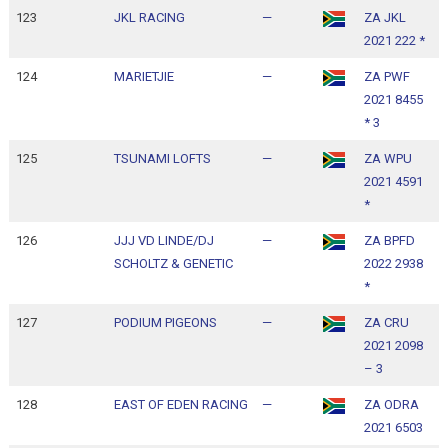
123
JKL RACING
—
ZA JKL
1
2021 222 *
1
124
MARIETJIE
—
ZA PWF
1
2021 8455
1
* 3
125
TSUNAMI LOFTS
—
ZA WPU
1
2021 4591
1
*
126
JJJ VD LINDE/DJ
—
ZA BPFD
1
SCHOLTZ & GENETIC
2022 2938
1
*
127
PODIUM PIGEONS
—
ZA CRU
1
2021 2098
1
– 3
128
EAST OF EDEN RACING
—
ZA ODRA
1
2021 6503
1