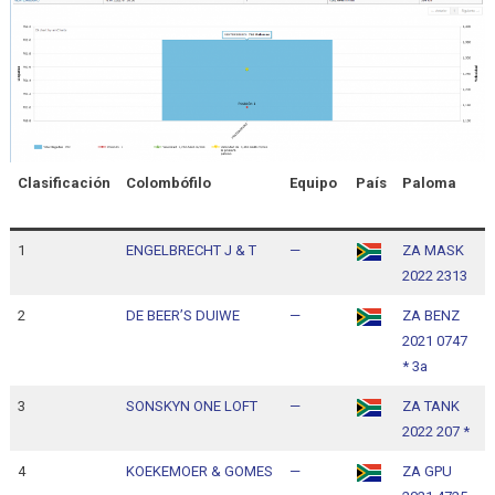
Clasificación
Colombófilo
Equipo
País
Paloma
H
l
1
ENGELBRECHT J & T
—
ZA MASK
1
2022 2313
1
2
DE BEER’S DUIWE
—
ZA BENZ
1
2021 0747
1
* 3a
3
SONSKYN ONE LOFT
—
ZA TANK
1
2022 207 *
1
4
KOEKEMOER & GOMES
—
ZA GPU
1