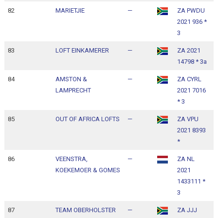
82
MARIETJIE
—
ZA PWDU
1
2021 936 *
1
3
83
LOFT EINKAMERER
—
ZA 2021
1
14798 * 3a
1
84
AMSTON &
—
ZA CYRL
1
LAMPRECHT
2021 7016
1
* 3
85
OUT OF AFRICA LOFTS
—
ZA VPU
1
2021 8393
1
*
86
VEENSTRA,
—
ZA NL
1
KOEKEMOER & GOMES
2021
1
1433111 *
3
87
TEAM OBERHOLSTER
—
ZA JJJ
1