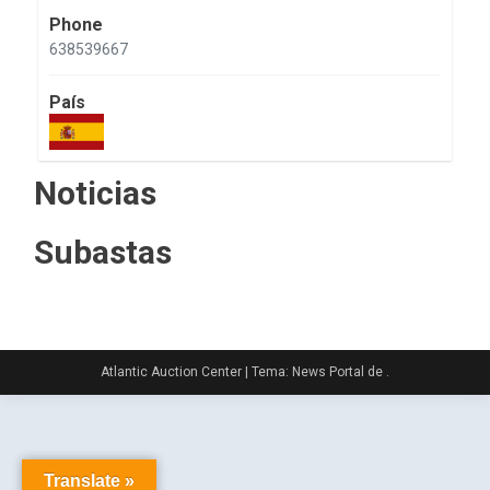
Phone
638539667
País
Noticias
Subastas
Atlantic Auction Center
|
Tema: News Portal de
.
Translate »